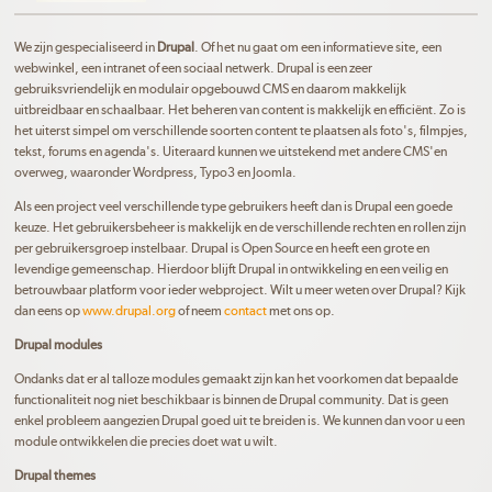
We zijn gespecialiseerd in
Drupal
. Of het nu gaat om een informatieve site, een
webwinkel, een intranet of een sociaal netwerk. Drupal is een zeer
gebruiksvriendelijk en modulair opgebouwd CMS en daarom makkelijk
uitbreidbaar en schaalbaar. Het beheren van content is makkelijk en efficiënt. Zo is
het uiterst simpel om verschillende soorten content te plaatsen als foto's, filmpjes,
tekst, forums en agenda's. Uiteraard kunnen we uitstekend met andere CMS'en
overweg, waaronder Wordpress, Typo3 en Joomla.
Als een project veel verschillende type gebruikers heeft dan is Drupal een goede
keuze. Het gebruikersbeheer is makkelijk en de verschillende rechten en rollen zijn
per gebruikersgroep instelbaar. Drupal is Open Source en heeft een grote en
levendige gemeenschap. Hierdoor blijft Drupal in ontwikkeling en een veilig en
betrouwbaar platform voor ieder webproject. Wilt u meer weten over Drupal? Kijk
dan eens op
www.drupal.org
of neem
contact
met ons op.
Drupal modules
Ondanks dat er al talloze modules gemaakt zijn kan het voorkomen dat bepaalde
functionaliteit nog niet beschikbaar is binnen de Drupal community. Dat is geen
enkel probleem aangezien Drupal goed uit te breiden is. We kunnen dan voor u een
module ontwikkelen die precies doet wat u wilt.
Drupal themes